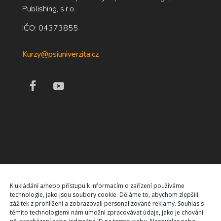
Publishing, s.r.o.
IČO: 04373855
Kurzy@psiuniverzita.cz
K ukládání a/nebo přístupu k informacím o zařízení používáme
technologie, jako jsou soubory cookie. Děláme to, abychom zlepšili
zážitek z prohlížení a zobrazovali personalizované reklamy. Souhlas s
těmito technologiemi nám umožní zpracovávat údaje, jako je chování